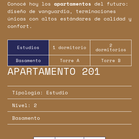
Conocé hoy los
apartamentos
del futuro:
diseño de vanguardia, terminaciones
únicas con altos estándares de calidad y
confort.
2
Estudios
1 dormitorio
dormitorios
Basamento
Torre A
Torre B
APARTAMENTO 201
APARTAMENTO 301
APARTAMENTO 06
APARTAMENTO 207
APARTAMENTO 302
APARTAMENTO 01
APARTAMENTO 212
APARTAMENTO 303
APARTAMENTO 03
Tipología: Estudio
Tipología: Estudio
Tipología: Estudio
Tipología: Flex
Tipología: 1 dormitorio
Tipología: Flex
Tipología: 2 dormitorios
Tipología: 2 dormitorios
Tipología: 2 dormitorios
Nivel: 2
Nivel: 3
Nivel: 4-11
Nivel: 2
Nivel: 3
Nivel: 4-11
Nivel: 2
Nivel: 3
Nivel: 4-11
Basamento
Torre A
Torre B
Basamento
Torre A
Torre B
Basamento
Torre A
Torre B