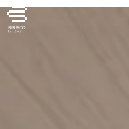
DESCARGA NUESTRO BROCHURE
Conoce más sobre lo que Brusco
tiene para ti.