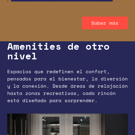
Saber más
Amenities de otro
Saber más
Saber más
Saber más
Saber más
nivel
Saber más
Saber más
Saber más
Saber más
Espacios que redefinen el confort,
pensados para el bienestar, la diversión
y la conexión. Desde áreas de relajación
hasta zonas recreativas, cada rincón
está diseñado para sorprender.